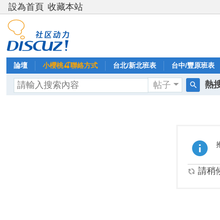
設為首頁
收藏本站
論壇
小櫻桃🍒聯絡方式
台北/新北班表
台中/豐原班表
熱搜
帖子
搜
索
請稍候.