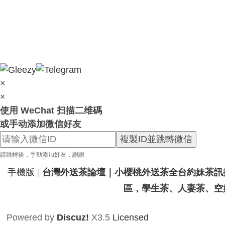
×
×
使用 WeChat 扫描二维碼
或手动添加微信好友
複製ID並跳轉微信
請跳轉後，手動添加好友，謝謝
手機版
|
台灣外送茶論壇｜小櫻桃外送茶全台約妹茶訊
區，學生茶、人妻茶、空姐茶、
Powered by
Discuz!
X3.5
Licensed