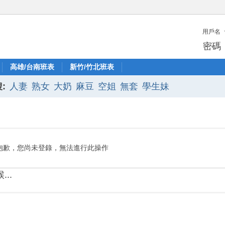
用戶名
密碼
高雄/台南班表
新竹/竹北班表
:
人妻
熟女
大奶
麻豆
空姐
無套
學生妹
抱歉，您尚未登錄，無法進行此操作
..