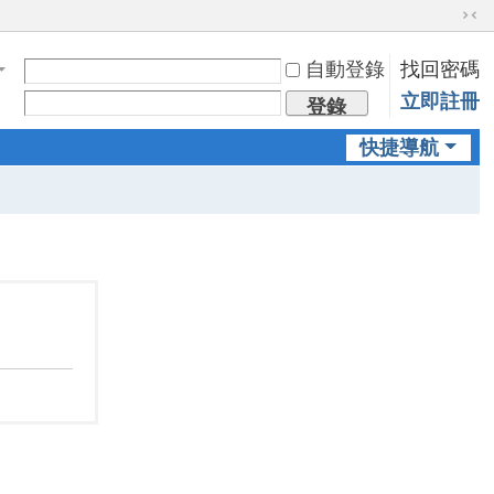
切
換
自動登錄
找回密碼
到
窄
立即註冊
登錄
版
快捷導航