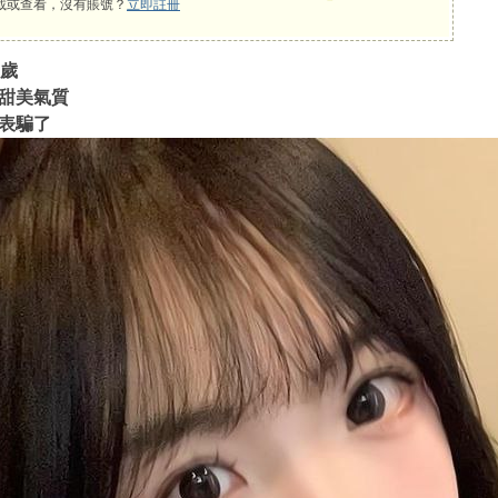
載或查看，沒有賬號？
立即註冊
0歲
甜美氣質
表騙了