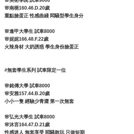
🌸美術學院 試車9000
🌸南梔160.46.D.20歲
重點臉蛋正 性感曲綫 悶騷型學生身分
🌸逢甲大學生 試車8000
🌸妮妮166.48.F.22歲
火辣身材 大奶誘惑 學生身份臉蛋正
#無套學生系列 試車限定一位
🌸銘傳大學 試車8000
🌸安雅157.44.B.20歲
小小一隻 經驗少青澀 第一次無套
🌸弘光大學生 試車8000
🌸沐言164.47.D.21歲
性感迷人 無套享受 悶騷敢玩 只做短期