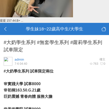
星星 157.44.B+ ...
學生妹18~22歲高中生/大學生
#大奶學生系列 #無套學生系列 #蘿莉學生系列
試車限定
admin
樓主
7-6 04:40
763
0
#大奶學生系列 試車限定兩位
🌸實踐大學 試車8000
🌸初桐163.50.G.21歲
巨奶震撼 青春肉體 服務大膽