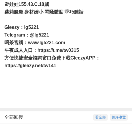
🌸娃娃155.43.C.18歲
蘿莉臉龐 身材嬌小 悶騷體貼 乖巧聽話
Gleezy：lg5221
Telegram：@lg5221
喝茶官網：
www.lg5221.com
午夜成人入口：
https://t.me/tw0315
方便快捷安全諮詢窗口免費下載GleezyAPP：
https://gleezy.net/tw141
全部回復
看全部
倒序瀏覽