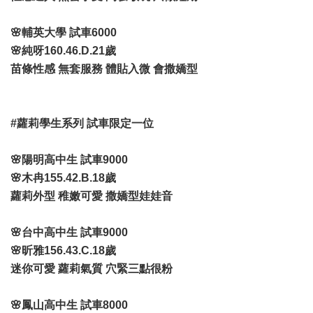
🌸輔英大學 試車6000
🌸純呀160.46.D.21歲
苗條性感 無套服務 體貼入微 會撒嬌型
#蘿莉學生系列 試車限定一位
🌸陽明高中生 試車9000
🌸木冉155.42.B.18歲
蘿莉外型 稚嫩可愛 撒嬌型娃娃音
🌸台中高中生 試車9000
🌸昕雅156.43.C.18歲
迷你可愛 蘿莉氣質 穴緊三點很粉
🌸鳳山高中生 試車8000